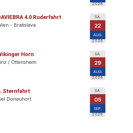
2026
DAVIEBRA 4.0 Ruderfahrt
SA.
ien - Bratislava
22
AUG.
2026
Wikinger Horn
SA.
inz / Ottensheim
29
AUG.
2026
. Sternfahrt
SA.
iel Donauhort
05
SEP.
2026