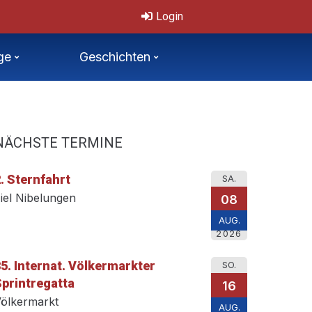
onale, offene Tschechische Mastersmeisterschaften 11.-12.7.2026
Login
ge
Geschichten
NÄCHSTE TERMINE
. Sternfahrt
SA.
iel Nibelungen
08
AUG.
2026
5. Internat. Völkermarkter
SO.
printregatta
16
ölkermarkt
AUG.