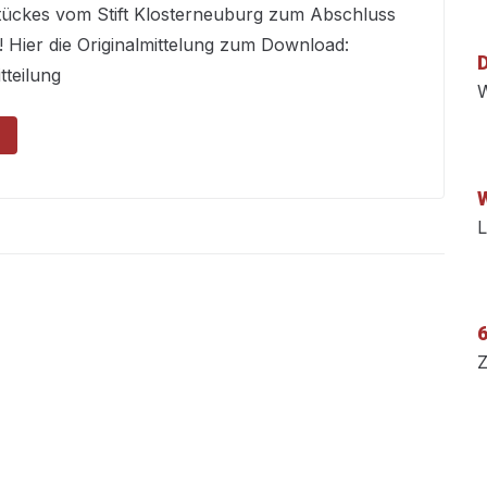
ückes vom Stift Klosterneuburg zum Abschluss
! Hier die Originalmittelung zum Download:
teilung
W
L
6
Z