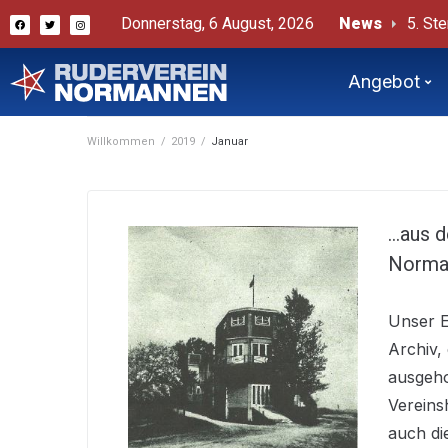
Donnerstag, 6 August, 2026
News
#
Beric
Angebot
Willkommen
/
2019
/
Januar
…aus d
Norma
Unser 
Archiv,
ausgeho
Vereins
auch di