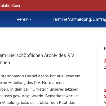
ht von Sprint-ÖM
Třeboň – Internati
Verein
Termine/Anmeldung/Umfra
em unerschöpflichen Archiv des R.V.
2
nnen
Z
Ehrenobmann Gerald Kreps hat aus unserem
 eine Mitteilung des R.V. Normannen
ben, in dem der "Urvater" unseres jetzigen
3
hauses gewürdigt wurde. Bemerkenswert ist
S
e Mittelung, dass der Jubilar den Kauf des
V