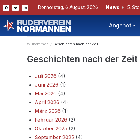
Donnerstag, 6 August, 2026
News
# Ste
Beric
Angebot
Willkommen
/
Geschichten nach der Zeit
Geschichten nach der Zeit
Juli 2026
(4)
Juni 2026
(1)
Mai 2026
(4)
April 2026
(4)
März 2026
(1)
Februar 2026
(2)
Oktober 2025
(2)
September 2025
(4)