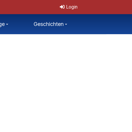
onale, offene Tschechische Mastersmeisterschaften 11.-12.7.2026
Login
ge
Geschichten