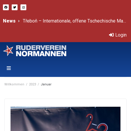
News
Bericht von Sprint-ÖM
Třeboň – Internationale, offene Tschechische Mastersmeisterschaften 11.-12.7.2026
Login
Willkommen
/
2023
/
Januar