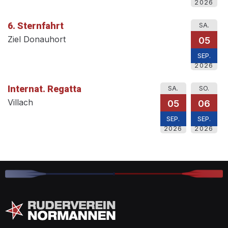
2026
6. Sternfahrt
SA.
Ziel Donauhort
05
SEP.
2026
Internat. Regatta
SA.
SO.
Villach
05
06
SEP.
SEP.
2026
2026