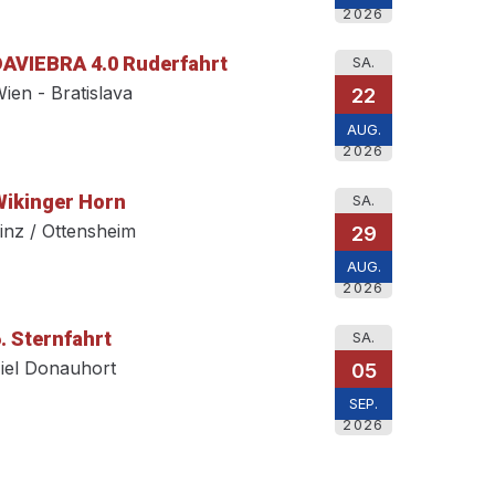
2026
DAVIEBRA 4.0 Ruderfahrt
SA.
ien - Bratislava
22
AUG.
2026
Wikinger Horn
SA.
inz / Ottensheim
29
AUG.
2026
. Sternfahrt
SA.
iel Donauhort
05
SEP.
2026