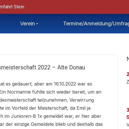
ht von Sprint-ÖM
Třeboň – Internati
Verein
Termine/Anmeldung/Umfra
meisterschaft 2022 – Alte Donau
2
Z
at es gedauert, aber am 16.10.2022 war es
 Ein Normanne fühlte sich wieder bereit, um an
desmeisterschaft teilzunehmen. Verwirrung
e im Vorfeld der Meisterschaft, da Emil ja
3
ich im Junioren-B 1x gemeldet war, er hier aber
S
ar der einzige Gemeldete blieb und deshalb das
V