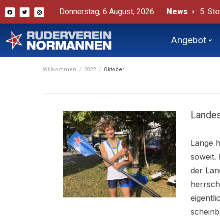
Donnerstag, 6 August, 2026
News
#
Beric
Angebot
Willkommen
/
2022
/
Oktober
Landes
Lange h
soweit.
der Lan
herrscht
eigentl
scheinb