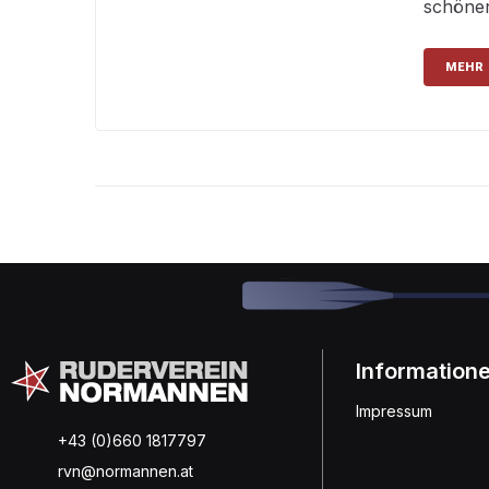
schöner 
MEHR
Information
Impressum
+43 (0)660 1817797
rvn@normannen.at