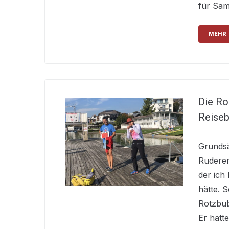
für Sam
MEHR
Die Ro
Reiseb
Grundsät
Ruderer
der ich 
hätte. 
Rotzbub
Er hätt