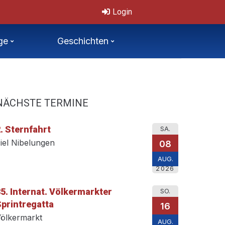
onale, offene Tschechische Mastersmeisterschaften 11.-12.7.2026
Login
ge
Geschichten
NÄCHSTE TERMINE
. Sternfahrt
SA.
iel Nibelungen
08
AUG.
2026
5. Internat. Völkermarkter
SO.
printregatta
16
ölkermarkt
AUG.