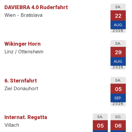
DAVIEBRA 4.0 Ruderfahrt
SA.
Wien - Bratislava
22
AUG.
2026
Wikinger Horn
SA.
Linz / Ottensheim
29
AUG.
2026
6. Sternfahrt
SA.
Ziel Donauhort
05
SEP.
2026
Internat. Regatta
SA.
SO.
Villach
05
06