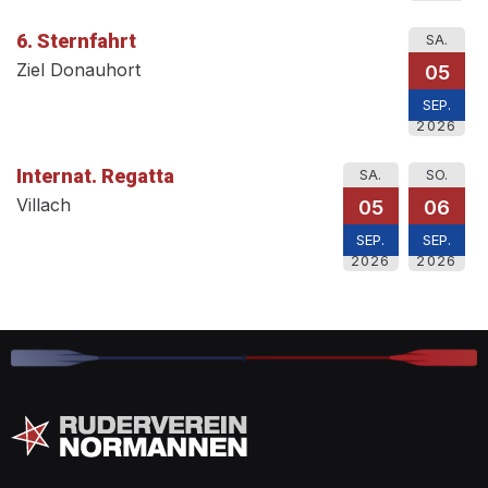
6. Sternfahrt
SA.
Ziel Donauhort
05
SEP.
2026
Internat. Regatta
SA.
SO.
Villach
05
06
SEP.
SEP.
2026
2026