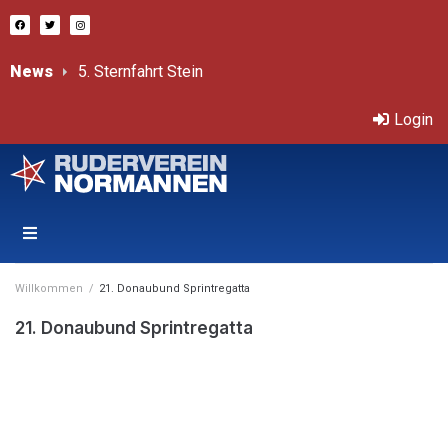
News
#
Bericht von Sprint-ÖM
Třeboň – Internationale, offene Tschechische Mastersmeisterschaften 11.-12.7.2026
Login
Willkommen
/
21. Donaubund Sprintregatta
21. Donaubund Sprintregatta