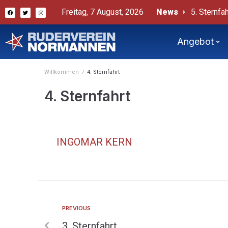
Freitag, 7 August, 2026
News
5. Sternfah
# Sternfah
Bericht v
Angebot
Willkommen
/
4. Sternfahrt
4. Sternfahrt
INGOMAR KERN
PREVIOUS
3. Sternfahrt