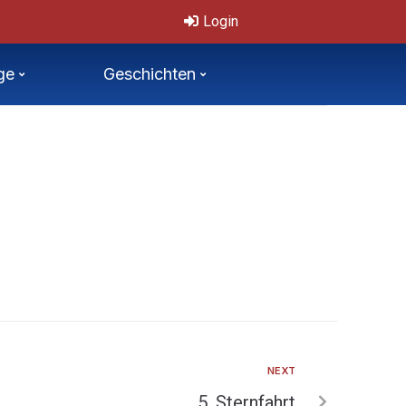
chechische Mastersmeisterschaften 11.-12.7.2026
Login
ge
Geschichten
NEXT
5. Sternfahrt