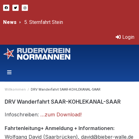
News
5. Sternfahrt Stein
# Sternfahrt Ister – 18. Juli 2026
Bericht von Sprint-ÖM
Třeboň – Internationale, offene Tschechische Mastersmeisterschaften 11.-12.7.2026
Login
Willkommen
/
DRV Wanderfahrt SAAR-KOHLEKANAL-SAAR
DRV Wanderfahrt SAAR-KOHLEKANAL-SAAR
Infoschreiben:
…zum Download!
Fahrtenleitung+ Anmeldung + Informationen:
Wolfgang David (Saarbrücken), david@bieber-walle.de