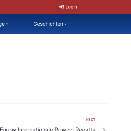
onale, offene Tschechische Mastersmeisterschaften 11.-12.7.2026
Login
ge
Geschichten
NEXT
Eurow Internationale Rowing Regatta