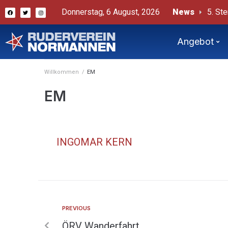
Donnerstag, 6 August, 2026
News
5. Ste
# Ster
Beric
Angebot
Willkommen
/
EM
EM
INGOMAR KERN
PREVIOUS
ÖRV Wanderfahrt