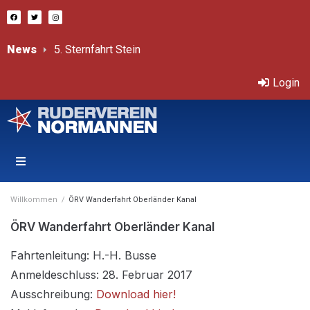
News
Bericht von Sprint-ÖM
Třeboň – Internationale, offene Tschechische Mastersmeisterschaften 11.-12.7.2026
Login
Willkommen
/
ÖRV Wanderfahrt Oberländer Kanal
ÖRV Wanderfahrt Oberländer Kanal
Fahrtenleitung: H.-H. Busse
Anmeldeschluss: 28. Februar 2017
Ausschreibung:
Download hier!