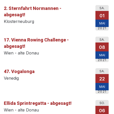
2. Sternfahrt Normannen -
SA.
abgesagt!
01
Klosterneuburg
MAI
2021
17. Vienna Rowing Challenge -
SA.
abgesagt!
08
Wien - alte Donau
MAI
2021
47. Vogalonga
SA.
Venedig
22
MAI
2021
Ellida Sprintregatta - abgesagt!
SO.
Wien - alte Donau
06