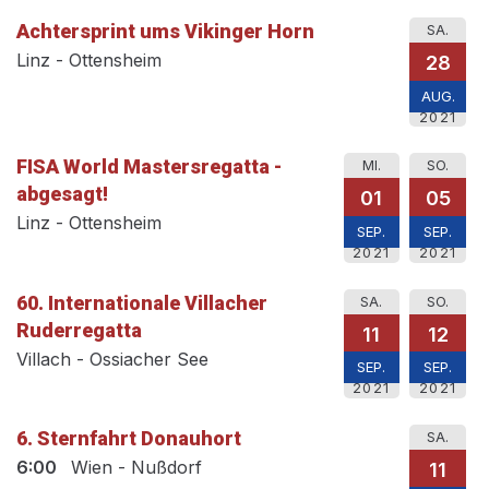
Achtersprint ums Vikinger Horn
SA.
Linz - Ottensheim
28
AUG.
2021
FISA World Mastersregatta -
MI.
SO.
abgesagt!
01
05
Linz - Ottensheim
SEP.
SEP.
2021
2021
60. Internationale Villacher
SA.
SO.
Ruderregatta
11
12
Villach - Ossiacher See
SEP.
SEP.
2021
2021
6. Sternfahrt Donauhort
SA.
6:00
Wien - Nußdorf
11