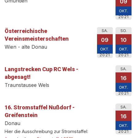
Gmunden
09
OKT.
2021
Österreichische
SA.
SO.
Vereinsmeisterschaften
09
10
Wien - alte Donau
OKT.
OKT.
2021
2021
Langstrecken Cup RC Wels -
SA.
abgesagt!
16
Traunstausee Wels
OKT.
2021
16. Stromstaffel Nußdorf -
SA.
Greifenstein
16
Donau
OKT.
Hier die Ausschreibung zur Stromstaffel:
2021