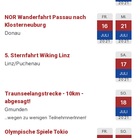
2021
NOR Wanderfahrt Passau nach
FR.
MI.
Klosterneuburg
16
21
Donau
JULI
JULI
2021
2021
5. Sternfahrt Wiking Linz
SA.
Linz/Puchenau
17
JULI
2021
Traunseelangstrecke - 10km -
SO.
abgesagt!
18
Gmunden
JULI
...wegen zu wenigen TeilnehmnerInnen!
2021
Olympische Spiele Tokio
FR.
SO.