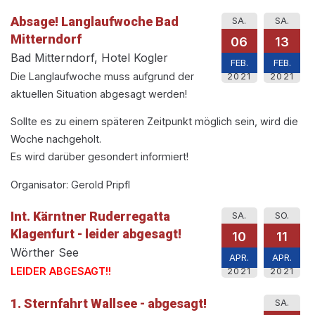
Absage! Langlaufwoche Bad
SA.
SA.
Mitterndorf
06
13
Bad Mitterndorf, Hotel Kogler
FEB.
FEB.
Die Langlaufwoche muss aufgrund der
2021
2021
aktuellen Situation abgesagt werden!
Sollte es zu einem späteren Zeitpunkt möglich sein, wird die
Woche nachgeholt.
Es wird darüber gesondert informiert!
Organisator: Gerold Pripfl
Int. Kärntner Ruderregatta
SA.
SO.
Klagenfurt - leider abgesagt!
10
11
Wörther See
APR.
APR.
LEIDER ABGESAGT!!
2021
2021
1. Sternfahrt Wallsee - abgesagt!
SA.