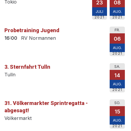
Tokio
23
08
JULI
AUG.
2021
2021
Probetraining Jugend
FR.
16:00
RV Normannen
06
AUG.
2021
3. Sternfahrt Tulln
SA.
Tulln
14
AUG.
2021
31. Völkermarkter Sprintregatta -
SO.
abgesagt!
15
Völkermarkt
AUG.
2021