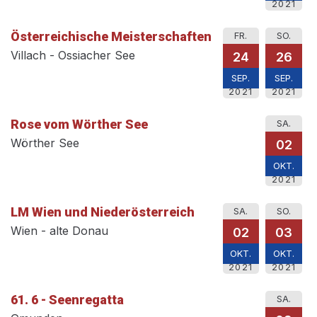
2021
Österreichische Meisterschaften
FR.
SO.
Villach - Ossiacher See
24
26
SEP.
SEP.
2021
2021
Rose vom Wörther See
SA.
Wörther See
02
OKT.
2021
LM Wien und Niederösterreich
SA.
SO.
Wien - alte Donau
02
03
OKT.
OKT.
2021
2021
61. 6 - Seenregatta
SA.