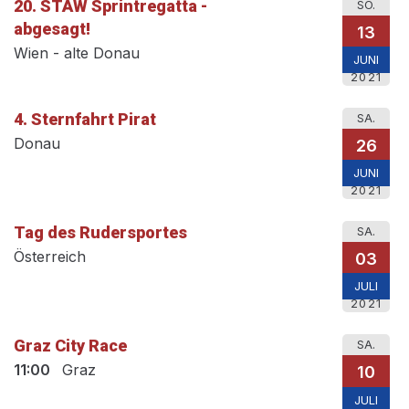
20. STAW Sprintregatta -
SO.
abgesagt!
13
Wien - alte Donau
JUNI
2021
4. Sternfahrt Pirat
SA.
Donau
26
JUNI
2021
Tag des Rudersportes
SA.
Österreich
03
JULI
2021
Graz City Race
SA.
11:00
Graz
10
JULI