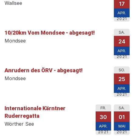
Wallsee
17
APR.
2021
10/20km Vom Mondsee - abgesagt!
SA.
Mondsee
24
APR.
2021
Anrudern des ÖRV - abgesagt!
SO.
Mondsee
25
APR.
2021
Internationale Kärntner
FR.
SA.
Ruderregatta
30
01
Wörther See
APR.
MAI
2021
2021