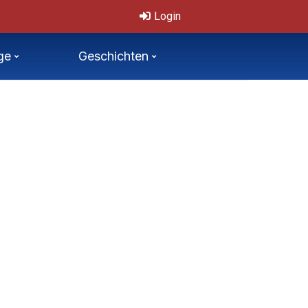
chechische Mastersmeisterschaften 11.-12.7.2026
Login
ge
Geschichten