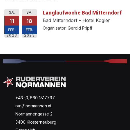
Langlaufwoche Bad Mitterndorf
SA.
SA.
Bad Mitterndorf - Hotel Kogler
11
18
Organisator: Gerold Pripfl
FEB.
FEB.
2023
2023
+43 (0)660 1817797
rvn@normannen.at
Normannengasse 2
3400 Klosterneuburg