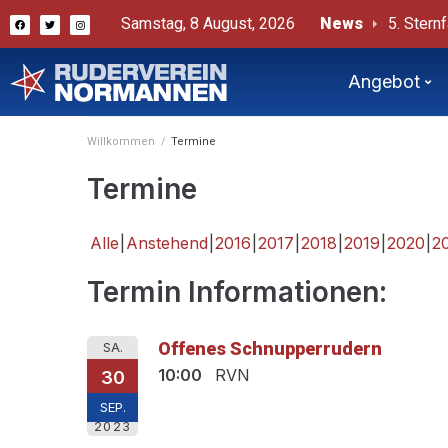
Samstag, 8 August, 2026
News
5. Sternf
# Sternf
Bericht 
Angebot
Willkommen
/
Termine
Termine
Alle
Anstehend
2016
2017
2018
2019
2020
2
Termin Informationen:
Offenes Schnupperrudern
SA.
10:00
RVN
30
SEP.
2023