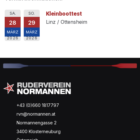
Kleinboottest
SA.
SO.
Linz / Ottensheim
28
29
MÄRZ
MÄRZ
2026
2026
+43 (0)660 1817797
rvn@normannen.at
Normannengasse 2
3400 Klosterneuburg