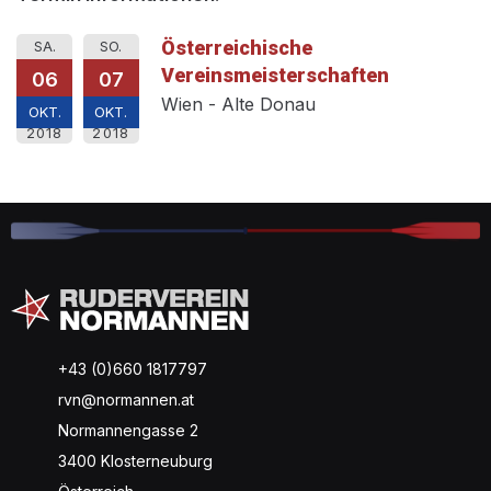
Österreichische
SA.
SO.
Vereinsmeisterschaften
06
07
Wien - Alte Donau
OKT.
OKT.
2018
2018
+43 (0)660 1817797
rvn@normannen.at
Normannengasse 2
3400 Klosterneuburg