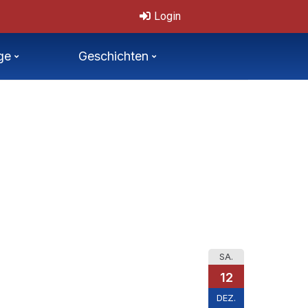
chechische Mastersmeisterschaften 11.-12.7.2026
Login
ge
Geschichten
SA.
12
DEZ.