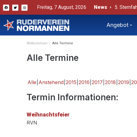
Freitag, 7 August, 2026
News
5. Sternfah
# Sternfah
Bericht v
Angebot
Willkommen
/
Alle Termine
Alle Termine
Alle
Anstehend
2015
2016
2017
2018
2019
20
Termin Informationen:
Weihnachtsfeier
RVN