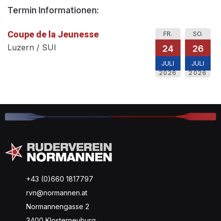
Termin Informationen:
Coupe de la Jeunesse
FR.
SO.
Luzern / SUI
24
26
JULI
JULI
2026
2026
+43 (0)660 1817797
rvn@normannen.at
Normannengasse 2
3400 Klosterneuburg