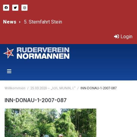
News
5. Sternfahrt Stein
# Sternfahrt Ister – 18. Juli 2026
Bericht von Sprint-ÖM
Třeboň – Internationale, offene Tschechische Mastersmeisterschaften 11.-12.7.2026
Login
Willkommen
/
25.03.2020 – „Ich, MUNIN, I.“
/
INN-DONAU-1-2007-087
INN-DONAU-1-2007-087