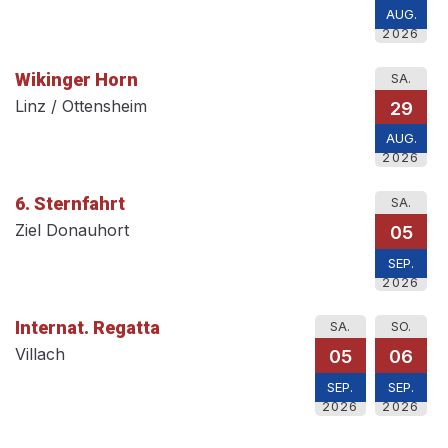
AUG.
2026
Wikinger Horn
SA.
Linz / Ottensheim
29
AUG.
2026
6. Sternfahrt
SA.
Ziel Donauhort
05
SEP.
2026
Internat. Regatta
SA.
SO.
Villach
05
06
SEP.
SEP.
2026
2026