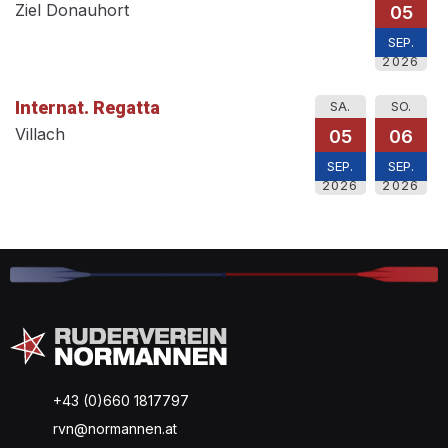
Ziel Donauhort
05
SEP.
2026
Internat. Regatta
SA.
SO.
Villach
05
06
SEP.
SEP.
2026
2026
+43 (0)660 1817797
rvn@normannen.at