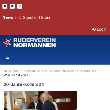
News
Bericht von Sprint-ÖM
Třeboň – Internationale, offene Tschechische Mastersmeisterschaften 11.-12.7.2026
Login
Willkommen
/
Normannen feiern 20 Jahre Ruderwoche Millstättersee
/
20-Jahre-Kollers04
20-Jahre-Kollers04