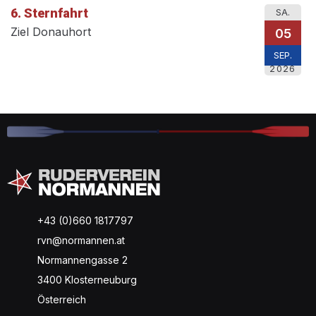
6. Sternfahrt
SA.
Ziel Donauhort
05
SEP.
2026
+43 (0)660 1817797
rvn@normannen.at
Normannengasse 2
3400 Klosterneuburg
Österreich