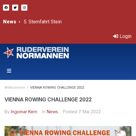
News
Bericht von Sprint-ÖM
Třeboň – Internationale, offene Tschechische Mastersmeisterschaften 11.-12.7.2026
Login
Willkommen
/
VIENNA ROWING CHALLENGE 2022
VIENNA ROWING CHALLENGE 2022
By
Ingomar Kern
In
News
Posted
7. Mai 2022