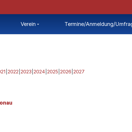
von Sprint-ÖM
Třeboň – Internationale, offene Tschechische Mastersmeisterschaften 11.-12
Verein
Termine/Anmeldung/Umfra
021
2022
2023
2024
2025
2026
2027
Donau