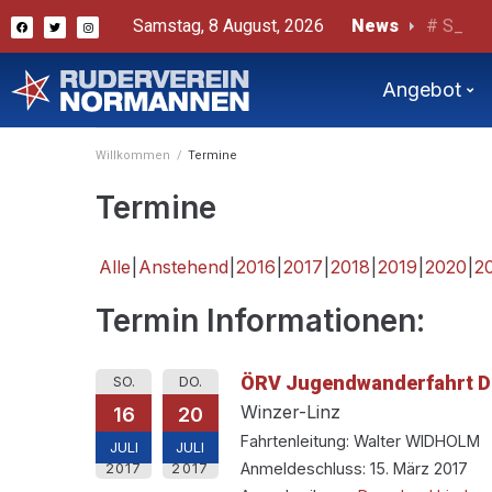
Samstag, 8 August, 2026
News
# Sternf
Bericht 
Angebot
Willkommen
/
Termine
Termine
Alle
Anstehend
2016
2017
2018
2019
2020
2
Termin Informationen:
ÖRV Jugendwanderfahrt 
SO.
DO.
Winzer-Linz
16
20
Fahrtenleitung: Walter WIDHOLM
JULI
JULI
Anmeldeschluss: 15. März 2017
2017
2017