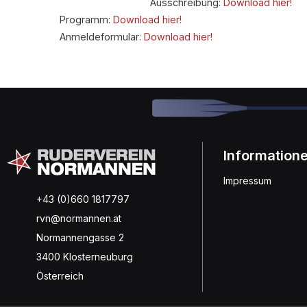
Ausschreibung:
Download hier!
Programm:
Download hier!
Anmeldeformular:
Download hier!
Information
Impressum
+43 (0)660 1817797
rvn@normannen.at
Normannengasse 2
3400 Klosterneuburg
Österreich