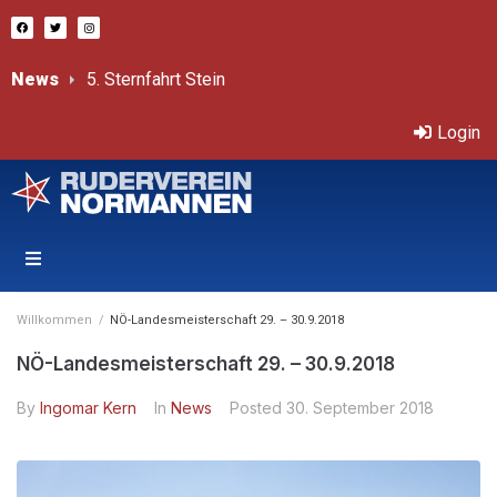
News
# St
Bericht von Sprint-ÖM
Třeboň – Internationale, offene Tschechische Mastersmeisterschaften 11.-12.7.2026
Login
Willkommen
/
NÖ-Landesmeisterschaft 29. – 30.9.2018
NÖ-Landesmeisterschaft 29. – 30.9.2018
By
Ingomar Kern
In
News
Posted
30. September 2018