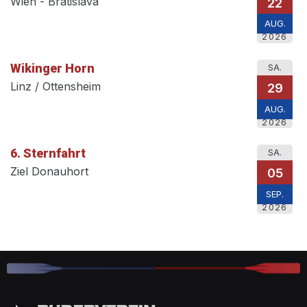
Wien - Bratislava
22
AUG.
2026
Wikinger Horn
SA.
Linz / Ottensheim
29
AUG.
2026
6. Sternfahrt
SA.
Ziel Donauhort
05
SEP.
2026